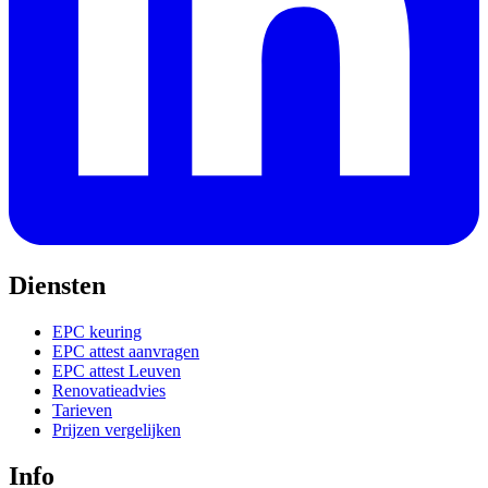
Diensten
EPC keuring
EPC attest aanvragen
EPC attest Leuven
Renovatieadvies
Tarieven
Prijzen vergelijken
Info