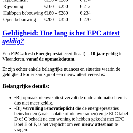
Rijwoning
€160 – €250
€ 212
Halfopen bebouwing
€180 – €280
€ 234
Open bebouwing
€200 – €350
€ 270
Geldigheid: Hoe lang is het EPC attest
geldig?
Een
EPC-attest
(Energieprestatiecertificaat) is
10 jaar geldig
in
Vlaanderen,
vanaf de opmaakdatum
.
Er zijn echter enkele belangrijke nuances en situaties waarin de
geldigheid korter kan zijn of een nieuw attest vereist is:
Belangrijke details:
•
Bij opmaak nieuwe attest vervalt de oude automatisch en is
dus niet meer geldig.
•
Bij
vervulling renovatieplicht
die de energieprestaties
beïnvloeden (zoals isolatie of nieuwe ramen) en je EPC label
D of C behaalt na een woning te hebben gekocht met EPC
label E of F, is het verplicht om een
nieuw attest
aan te
vragen.