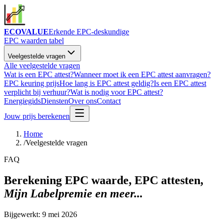
ECOVALUE
Erkende EPC-deskundige
EPC waarden tabel
Veelgestelde vragen
Alle veelgestelde vragen
Wat is een EPC attest?
Wanneer moet ik een EPC attest aanvragen?
EPC keuring prijs
Hoe lang is EPC attest geldig?
Is een EPC attest
verplicht bij verhuur?
Wat is nodig voor EPC attest?
Energiegids
Diensten
Over ons
Contact
Jouw prijs berekenen
Home
/
Veelgestelde vragen
FAQ
Berekening EPC waarde, EPC attesten,
Mijn Labelpremie en meer...
Bijgewerkt:
9 mei 2026